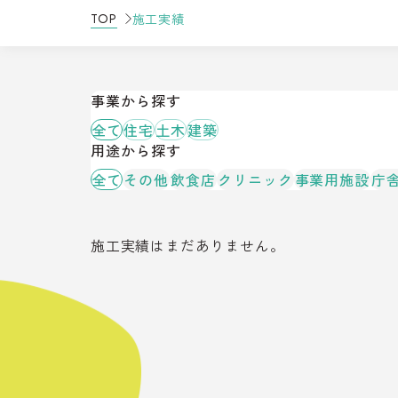
施工実績
TOP
事業から探す
全て
住宅
土木
建築
用途から探す
全て
その他
飲食店
クリニック
事業用施設
庁
施工実績はまだありません。